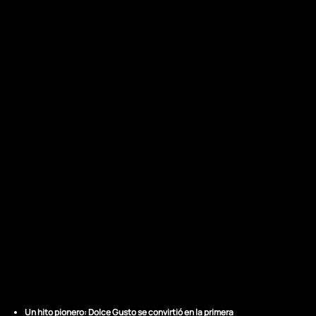
LOS RESULTADOS
Del concepto al
reconocimiento
global
Un hito pionero: Dolce Gusto se convirtió en la primera