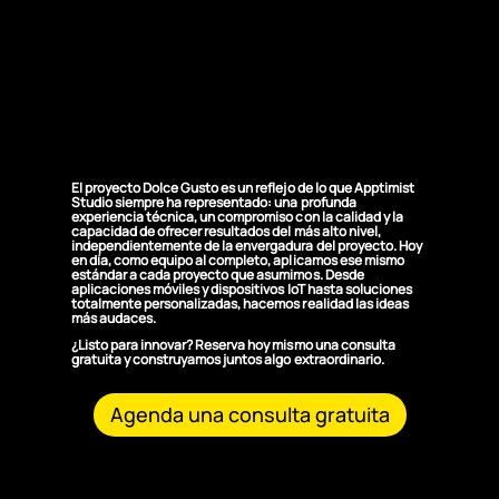
¿Por qué elegirnos
para soluciones
tecnológicas
inteligentes?
El proyecto Dolce Gusto es un reflejo de lo que Apptimist
Studio siempre ha representado: una profunda
experiencia técnica, un compromiso con la calidad y la
capacidad de ofrecer resultados del más alto nivel,
independientemente de la envergadura del proyecto. Hoy
en día, como equipo al completo, aplicamos ese mismo
estándar a cada proyecto que asumimos. Desde
aplicaciones móviles y dispositivos IoT hasta soluciones
totalmente personalizadas, hacemos realidad las ideas
más audaces.
¿Listo para innovar? Reserva hoy mismo una consulta
gratuita y construyamos juntos algo extraordinario.
Agenda una consulta gratuita