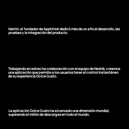
De idea hasta alcance
mundial
Martin, el fundador de Apptimist dedicó más de un año al desarrollo, las
pruebas y la integración del producto.
Experiencia de usuario
personalizada
Trabajando en estrecha colaboración con el equipo de Nestlé, creamos
una aplicación que permite a los usuarios tener el control instantáneo
de su experiencia Dolce Gusto.
+1.000.000 de descargas
La aplicación Dolce Gusto ha alcanzado una dimensión mundial,
superando el millón de descargas en todo el mundo.