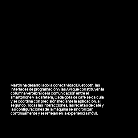
NUESTRA SOLUCIÓN
Construyendo el
nexo invisible entre
el teléfono y la
máquina.
Martin ha desarrollado la conectividad Bluetooth, las
interfaces de programación y las API que constituyen la
columna vertebral de la comunicación entre el
smartphone y la cafetera. Cada gota de café se calcula
y se coordina con precisión mediante la aplicación, al
segundo. Todas las interacciones, las recetas de café y
las configuraciones de la máquina se sincronizan
continuamente y se reflejan en la experiencia móvil.