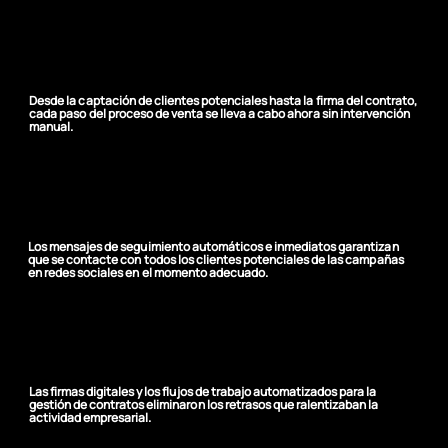
Un embudo de ventas
automatizado
Desde la captación de clientes potenciales hasta la firma del contrato,
cada paso del proceso de venta se lleva a cabo ahora sin intervención
manual.
Sin clientes potenciales
perdidos
Los mensajes de seguimiento automáticos e inmediatos garantizan
que se contacte con todos los clientes potenciales de las campañas
en redes sociales en el momento adecuado.
Más velocidad, menos
trabas
Las firmas digitales y los flujos de trabajo automatizados para la
gestión de contratos eliminaron los retrasos que ralentizaban la
actividad empresarial.