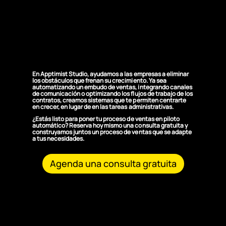
¿Por qué elegirnos
para la
automatización de
ventas?
En Apptimist Studio, ayudamos a las empresas a eliminar
los obstáculos que frenan su crecimiento. Ya sea
automatizando un embudo de ventas, integrando canales
de comunicación o optimizando los flujos de trabajo de los
contratos, creamos sistemas que te permiten centrarte
en crecer, en lugar de en las tareas administrativas.
¿Estás listo para poner tu proceso de ventas en piloto
automático? Reserva hoy mismo una consulta gratuita y
construyamos juntos un proceso de ventas que se adapte
a tus necesidades.
Agenda una consulta gratuita