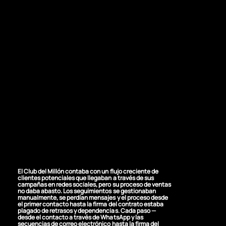
EL DESAFÍO
Proceso de ventas
manual y lento
El Club del Millón contaba con un flujo creciente de
clientes potenciales que llegaban a través de sus
campañas en redes sociales, pero su proceso de ventas
no daba abasto. Los seguimientos se gestionaban
manualmente, se perdían mensajes y el proceso desde
el primer contacto hasta la firma del contrato estaba
plagado de retrasos y dependencias. Cada paso —
desde el contacto a través de WhatsApp y las
secuencias de correo electrónico hasta la firma del