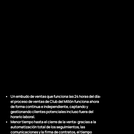
LOS RESULTADOS
Un negocio que
funciona sin
obstáculos
Un embudo de ventas que funciona las 24 horas del día:
el proceso de ventas de Club del Millón funciona ahora
de forma continua e independiente, captando y
gestionando clientes potenciales incluso fuera del
horario laboral.
Menor tiempo hasta el cierre de la venta:
gracias a la
automatización total de los seguimientos, las
comunicaciones y la firma de contratos, el tiempo