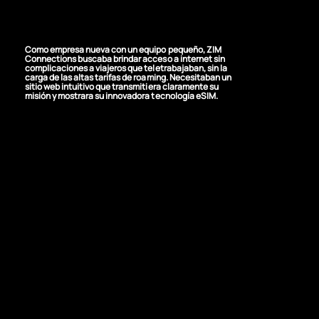
s
Como empresa nueva con un equipo pequeño, ZIM
Connections buscaba brindar acceso a internet sin
complicaciones a viajeros que teletrabajaban, sin la
carga de las altas tarifas de roaming. Necesitaban un
sitio web intuitivo que transmitiera claramente su
misión y mostrara su innovadora tecnología eSIM.