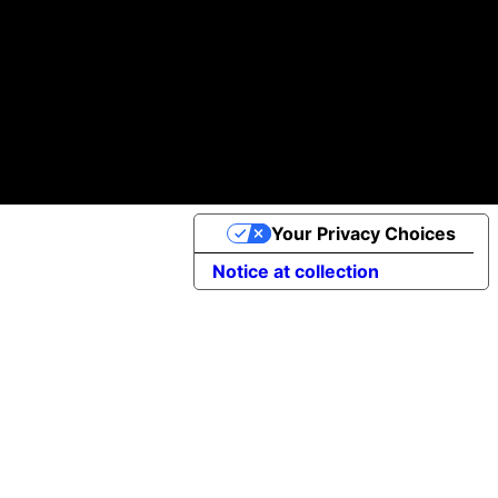
100k +
97 %
30 +
de los Clientes nos Recomendaría
Proyectos Realizados
Descargas de Aplicaciones
Política de Cookies
©2025 Apptimist Studio
Your Privacy Choices
Notice at collection