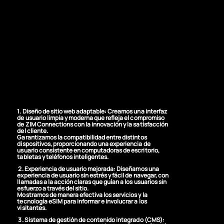
web receptivo y
fácil de usar que
muestre la
innovadora
tecnología eSIM de
ZimConnections
1. Diseño de sitio web adaptable:
Creamos una interfaz
de usuario limpia y moderna que refleja el compromiso
de ZIM Connections con la innovación y la satisfacción
del cliente.
Garantizamos la compatibilidad entre distintos
dispositivos, proporcionando una experiencia de
usuario consistente en computadoras de escritorio,
tabletas y teléfonos inteligentes.
2. Experiencia de usuario mejorada:
Diseñamos una
experiencia de usuario sin estrés y fácil de navegar, con
llamadas a la acción claras que guían a los usuarios sin
esfuerzo a través del sitio.
Mostramos de manera efectiva los servicios y la
tecnología eSIM para informar e involucrar a los
visitantes.
3. Sistema de gestión de contenido integrado (CMS):