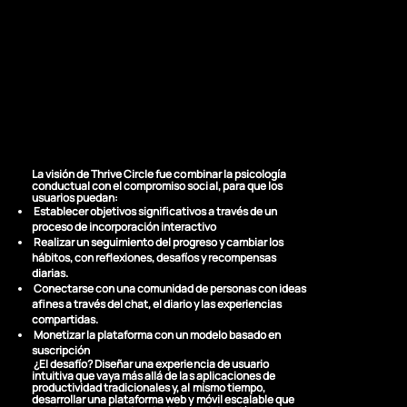
aplicación móvil y
una plataforma web
de seguimiento de
hábitos dirigidas por
la comunidad
La visión de Thrive Circle fue combinar la psicología
conductual con el compromiso social, para que los
usuarios puedan:
Establecer objetivos significativos a través de un
proceso de incorporación interactivo
Realizar un seguimiento del progreso y cambiar los
hábitos, con reflexiones, desafíos y recompensas
diarias.
Conectarse con una comunidad de personas con ideas
afines a través del chat, el diario y las experiencias
compartidas.
Monetizar la plataforma con un modelo basado en
suscripción
¿El desafío? Diseñar una experiencia de usuario
intuitiva que vaya más allá de las aplicaciones de
productividad tradicionales y, al mismo tiempo,
desarrollar una plataforma web y móvil escalable que