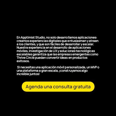
¿Por qué elegirnos
para el desarrollo de
aplicaciones móviles
personalizadas?
En Apptimist Studio, no solo desarrollamos aplicaciones:
creamos experiencias digitales que entusiasman y atraen
a los clientes, y que son fáciles de desarrollar y escalar.
Nuestra experiencia en el desarrollo de aplicaciones
móviles, investigación de UX y soluciones tecnológicas
escalables garantiza que las empresas emergentes como
Thrive Circle puedan convertir ideas en productos
exitosos.
Si necesitas una aplicación móvil personalizada, un MVP o
una plataforma a gran escala, ¡construyamos algo
increíble juntos!
Agenda una consulta gratuita