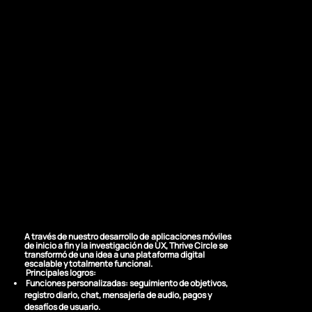
LOS RESULTADOS
Transformar una
idea en una
plataforma digital
próspera
A través de nuestro desarrollo de aplicaciones móviles
de inicio a fin y la investigación de UX, Thrive Circle se
transformó de una idea a una plataforma digital
escalable y totalmente funcional.
Principales logros:
Funciones personalizadas: seguimiento de objetivos,
registro diario, chat, mensajería de audio, pagos y
desafíos de usuario.