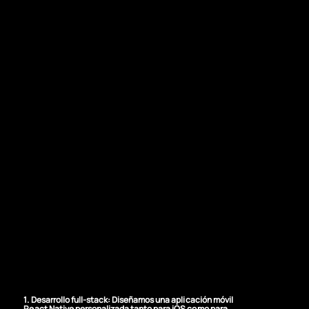
NUESTRA SOLUCIÓN
Desarrollo full-
stack y diseño UX
1. Desarrollo full-stack:
Diseñamos una aplicación móvil
React Native personalizada tanto para iOS como para