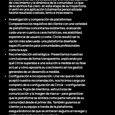
de crecimiento y la dinámica de la comunidad. Lo que
descubrimos fue claro: en esta etapa de su trayectoria,
invertir en una aplicación totalmente personalizada
habría resultado costoso, lento e innecesario.
Investigación y comparación de plataformas:
Comparamos los requisitos del cliente con una variedad
de plataformas comunitarias existentes, evaluando
cada una en cuanto a características, escalabilidad,
experiencia de usuario y coste. Circle resultó ser la
opción más adecuada: una plataforma diseñada
específicamente para comunidades profesionales
como la suya.
Recomendación estratégica:
Presentamos nuestras
conclusiones de forma transparente, explicando por
qué Circle superaba a una solución a medida en su fase
actual y cómo apoyaría su crecimiento sin los gastos
generales de un desarrollo a medida.
Configuración e incorporación:
Una vez que el cliente
aceptó nuestra recomendación, nos hicimos cargo por
completo de la configuración de Circle —configurando
espacios, flujos de miembros, estructuras de
comunicación y la imagen de marca— para garantizar
que la plataforma se sintiera como parte natural de su
comunidad desde el primer día. También guiamos al
cliente y a su equipo a través de la plataforma,
asegurándonos de que se sintieran seguros al navegar y