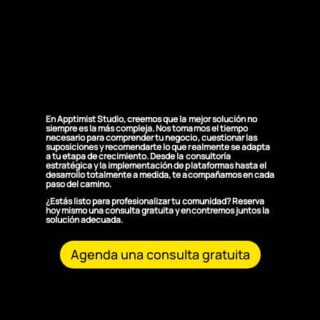
¿Por qué elegirnos
para la estrategia
digital y de
comunidad?
En Apptimist Studio, creemos que la mejor solución no
siempre es la más compleja. Nos tomamos el tiempo
necesario para comprender tu negocio, cuestionar las
suposiciones y recomendarte lo que realmente se adapta
a tu etapa de crecimiento. Desde la consultoría
estratégica y la implementación de plataformas hasta el
desarrollo totalmente a medida, te acompañamos en cada
paso del camino.
¿Estás listo para profesionalizar tu comunidad? Reserva
hoy mismo una consulta gratuita y encontremos juntos la
solución adecuada.
Agenda una consulta gratuita