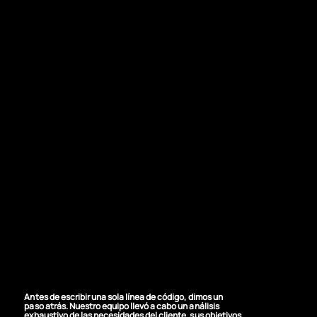
NUESTRA SOLUCIÓN
La plataforma
adecuada
Antes de escribir una sola línea de código, dimos un
paso atrás. Nuestro equipo llevó a cabo un análisis
exhaustivo de las necesidades del cliente, sus objetivos