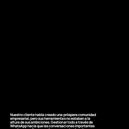
EL DESAFÍO
Superando a
WhatsApp
Nuestro cliente había creado una próspera comunidad
empresarial, pero sus herramientas no estaban a la
altura de sus ambiciones. Gestionar todo a través de
WhatsApp hacía que las conversaciones importantes