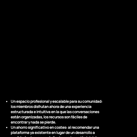
LOS RESULTADOS
Una comunidad
pensada para crecer
Un espacio profesional y escalable para su comunidad:
los miembros disfrutan ahora de una experiencia
estructurada e intuitiva en la que las conversaciones
están organizadas, los recursos son fáciles de
encontrar y nada se pierde.
Un ahorro significativo en costes:
al recomendar una
plataforma ya existente en lugar de un desarrollo a